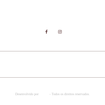
RODUTOS
GALERIA
ONDE COMPRAR
CA
Desenvolvido por
Deslab
- Todos os direitos reservados.