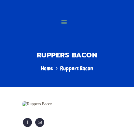
HOME
SOBRE NÓS
BATATA RUPPER'S
PRODUTOS
A batata do momento
GALERIA
ONDE COMPRAR
RUPPERS BACON
CATÁLOGO
VIRTUAL
Home
Ruppers Bacon
CONTATO