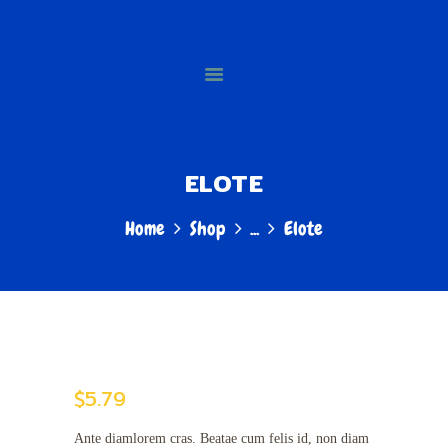
HOME
SOBRE NÓS
BATATA RUPPER'S
PRODUTOS
A batata do momento
GALERIA
ONDE COMPRAR
ELOTE
CATÁLOGO
VIRTUAL
Home
Shop
...
Elote
CONTATO
$
5.79
Ante diamlorem cras. Beatae cum felis id, non diam