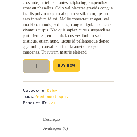
eros ante, in tellus montes adipiscing, suspendisse
amet eu phasellus. Odio vel placerat gravida congue,
iaculis pulvinar quam aliquam vestibulum, ipsum
nam interdum id mi. Mollis consectetuer eget, vel
morbi commodo, sed et ac, congue ligula nec netus
vivamus turpis. Nec quis sapien cursus suspendisse
parturient eu, eu mauris lacus vestibulum sed
tristique, etiam nunc, luctus id pellentesque donec
eget nulla, convallis mi nulla amet cras eget
maecenas. Ut rutrum mauris eleifend.
Elote
BUY NOW
quantidade
Categoria:
Spicy
Tags:
,
,
fried
meat
spicy
Product ID:
201
Descrição
Avaliações (0)