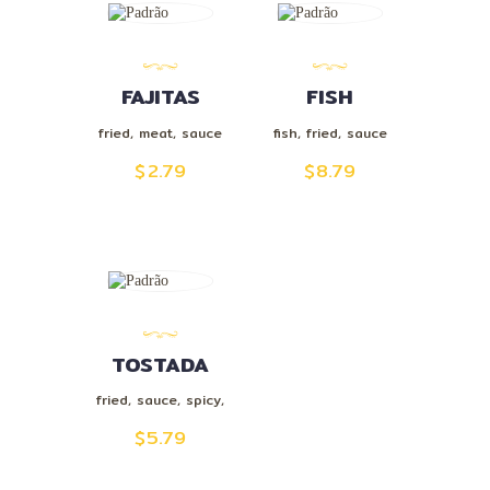
FAJITAS
FISH
BURRITO
fried
,
meat
,
sauce
fish
,
fried
,
sauce
$
2.79
$
8.79
TOSTADA
fried
,
sauce
,
spicy
,
vegetables
$
5.79