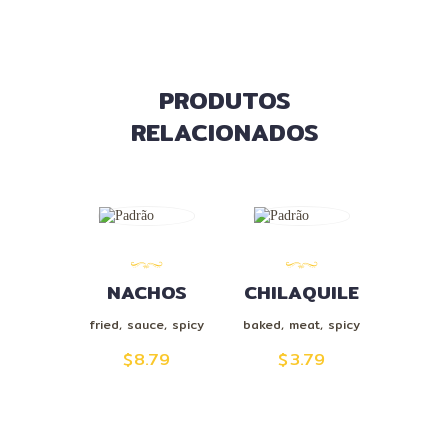
PRODUTOS
RELACIONADOS
NACHOS
CHILAQUILE
S
fried
,
sauce
,
spicy
baked
,
meat
,
spicy
$
8.79
$
3.79