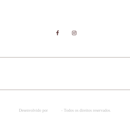
RODUTOS
GALERIA
ONDE COMPRAR
CA
Desenvolvido por
Deslab
- Todos os direitos reservados.